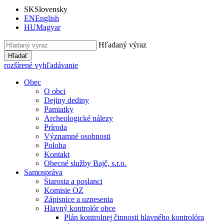
SK
Slovensky
EN
English
HU
Magyar
Hľadaný výraz
Hľadať
rozšírené vyhľadávanie
Obec
O obci
Dejiny dediny
Pamiatky
Archeologické nálezy
Príroda
Významné osobnosti
Poloha
Kontakt
Obecné služby Bajč, s.r.o.
Samospráva
Starosta a poslanci
Komisie OZ
Zápisnice a uznesenia
Hlavný kontrolór obce
Plán kontrolnej činnosti hlavného kontrolóra