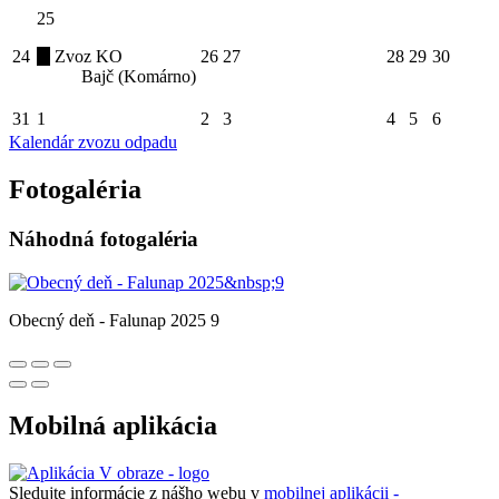
25
24
Zvoz KO
26
27
28
29
30
Bajč (Komárno)
31
1
2
3
4
5
6
Kalendár zvozu odpadu
Fotogaléria
Náhodná fotogaléria
Obecný deň - Falunap 2025 9
Mobilná aplikácia
Sledujte informácie z nášho webu v
mobilnej aplikácii -