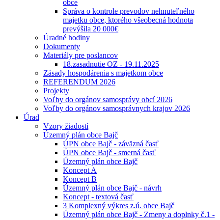
obce
Správa o kontrole prevodov nehnuteľného
majetku obce, ktorého všeobecná hodnota
prevýšila 20 000€
Úradné hodiny
Dokumenty
Materiály pre poslancov
18.zasadnutie OZ - 19.11.2025
Zásady hospodárenia s majetkom obce
REFERENDUM 2026
Projekty
Voľby do orgánov samosprávy obcí 2026
Voľby do orgánov samosprávnych krajov 2026
Úrad
Vzory žiadostí
Územný plán obce Bajč
ÚPN obce Bajč - záväzná časť
ÚPN obce Bajč - smerná časť
Územný plán obce Bajč
Koncept A
Koncept B
Územný plán obce Bajč - návrh
Koncept - textová časť
3 Komplexný výkres z.ú. obce Bajč
Územný plán obce Bajč - Zmeny a doplnky č.1 -