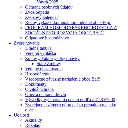
Návrh 2025
Ochrana osobných údajov
Zvoz odpadu
Zvozový kalendár
Ročný výkaz o komunálnom odpade obce Bajč
PROGRAM HOSPODÁRSKEHO ROZVOJA A
SOCIÁLNEHO ROZVOJA OBCE BAJČ
Odpadové hospodárstvo
Zverejňovanie
Úradná tabuľa
Verejná vyhláška
Zmluvy, Faktúry, Objednávky
Staré Zmluvy
Verejné obstarávanie
Hospodárenie
Všeobecne záväzné nariadenia obce Bajč
Dokumenty
Civilná ochrana
Obec a ochrana drevín
Výsledky vybavovania petícií podľa z. č. 85⁄1990
Zverejnenie zámeru odpredaja a prenájmu majetku
obce
Udalosti
Aktuality
Rozhlas