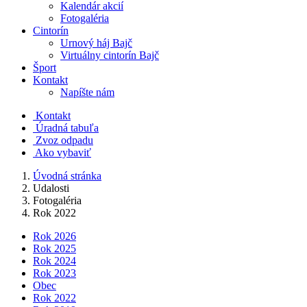
Kalendár akcií
Fotogaléria
Cintorín
Urnový háj Bajč
Virtuálny cintorín Bajč
Šport
Kontakt
Napíšte nám
Kontakt
Úradná tabuľa
Zvoz odpadu
Ako vybaviť
Úvodná stránka
Udalosti
Fotogaléria
Rok 2022
Rok 2026
Rok 2025
Rok 2024
Rok 2023
Obec
Rok 2022