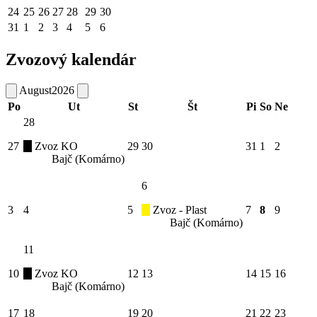
24
25
26
27
28
29
30
31
1
2
3
4
5
6
Zvozový kalendár
August
2026
Po
Ut
St
Št
Pi
So
Ne
28
27
Zvoz KO
29
30
31
1
2
Bajč (Komárno)
6
3
4
5
Zvoz - Plast
7
8
9
Bajč (Komárno)
11
10
Zvoz KO
12
13
14
15
16
Bajč (Komárno)
17
18
19
20
21
22
23