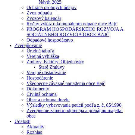
Návrh 2025
Ochrana osobných údajov
Zvoz odpadu
Zvozový kalendár
Ročný výkaz o komunálnom odpade obce Bajč
PROGRAM HOSPODÁRSKEHO ROZVOJA A
SOCIÁLNEHO ROZVOJA OBCE BAJČ
Odpadové hospodárstvo
Zverejňovanie
Úradná tabuľa
Verejná vyhláška
Zmluvy, Faktúry, Objednávky
Staré Zmluvy
Verejné obstarávanie
Hospodárenie
Všeobecne záväzné nariadenia obce Bajč
Dokumenty
Civilná ochrana
Obec a ochrana drevín
Výsledky vybavovania petícií podľa z. č. 85⁄1990
Zverejnenie zámeru odpredaja a prenájmu majetku
obce
Udalosti
Aktuality
Rozhlas