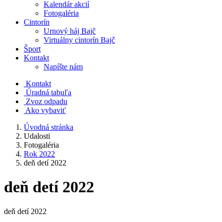
Kalendár akcií
Fotogaléria
Cintorín
Urnový háj Bajč
Virtuálny cintorín Bajč
Šport
Kontakt
Napíšte nám
Kontakt
Úradná tabuľa
Zvoz odpadu
Ako vybaviť
Úvodná stránka
Udalosti
Fotogaléria
Rok 2022
deň detí 2022
deň detí 2022
deň detí 2022