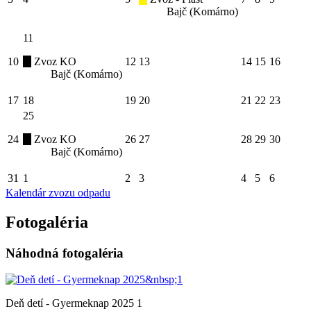
Bajč (Komárno)
11
10
Zvoz KO
12
13
14
15
16
Bajč (Komárno)
17
18
19
20
21
22
23
25
24
Zvoz KO
26
27
28
29
30
Bajč (Komárno)
31
1
2
3
4
5
6
Kalendár zvozu odpadu
Fotogaléria
Náhodná fotogaléria
Deň detí - Gyermeknap 2025 1