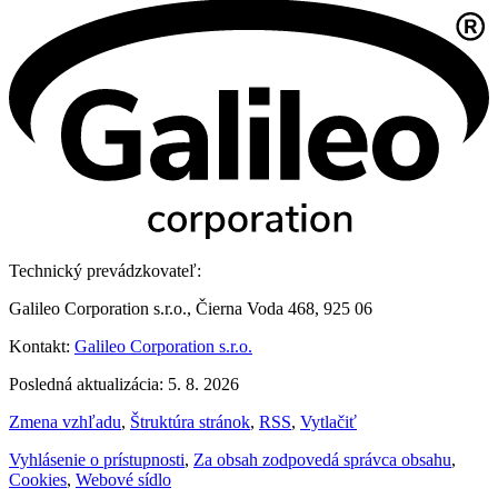
Technický prevádzkovateľ:
Galileo Corporation s.r.o., Čierna Voda 468, 925 06
Kontakt:
Galileo Corporation s.r.o.
Posledná aktualizácia: 5. 8. 2026
Zmena vzhľadu
,
Štruktúra stránok
,
RSS
,
Vytlačiť
Vyhlásenie o prístupnosti
,
Za obsah zodpovedá správca obsahu
,
Cookies
,
Webové sídlo