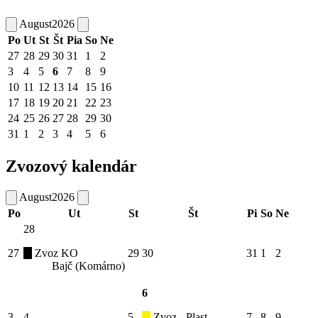
August
2026
Po
Ut
St
Št
Pia
So
Ne
27
28
29
30
31
1
2
3
4
5
6
7
8
9
10
11
12
13
14
15
16
17
18
19
20
21
22
23
24
25
26
27
28
29
30
31
1
2
3
4
5
6
Zvozový kalendár
August
2026
Po
Ut
St
Št
Pi
So
Ne
28
27
Zvoz KO
29
30
31
1
2
Bajč (Komárno)
6
3
4
5
Zvoz - Plast
7
8
9