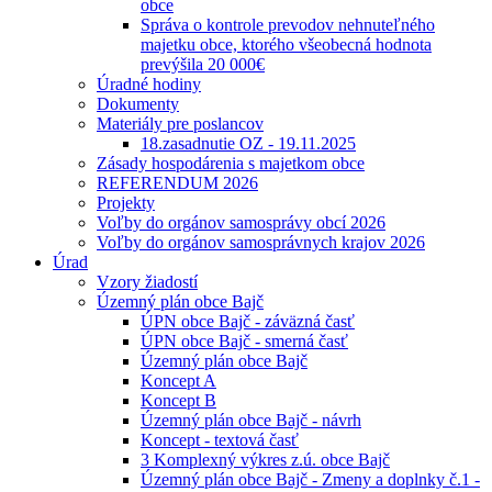
obce
Správa o kontrole prevodov nehnuteľného
majetku obce, ktorého všeobecná hodnota
prevýšila 20 000€
Úradné hodiny
Dokumenty
Materiály pre poslancov
18.zasadnutie OZ - 19.11.2025
Zásady hospodárenia s majetkom obce
REFERENDUM 2026
Projekty
Voľby do orgánov samosprávy obcí 2026
Voľby do orgánov samosprávnych krajov 2026
Úrad
Vzory žiadostí
Územný plán obce Bajč
ÚPN obce Bajč - záväzná časť
ÚPN obce Bajč - smerná časť
Územný plán obce Bajč
Koncept A
Koncept B
Územný plán obce Bajč - návrh
Koncept - textová časť
3 Komplexný výkres z.ú. obce Bajč
Územný plán obce Bajč - Zmeny a doplnky č.1 -