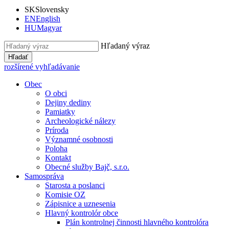
SK
Slovensky
EN
English
HU
Magyar
Hľadaný výraz
Hľadať
rozšírené vyhľadávanie
Obec
O obci
Dejiny dediny
Pamiatky
Archeologické nálezy
Príroda
Významné osobnosti
Poloha
Kontakt
Obecné služby Bajč, s.r.o.
Samospráva
Starosta a poslanci
Komisie OZ
Zápisnice a uznesenia
Hlavný kontrolór obce
Plán kontrolnej činnosti hlavného kontrolóra