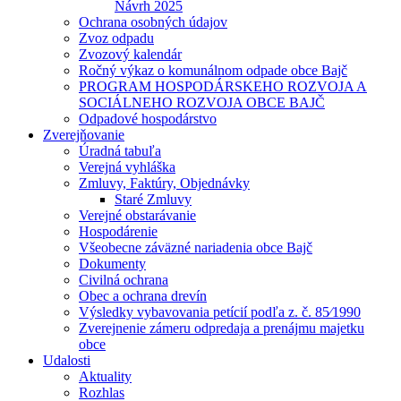
Návrh 2025
Ochrana osobných údajov
Zvoz odpadu
Zvozový kalendár
Ročný výkaz o komunálnom odpade obce Bajč
PROGRAM HOSPODÁRSKEHO ROZVOJA A
SOCIÁLNEHO ROZVOJA OBCE BAJČ
Odpadové hospodárstvo
Zverejňovanie
Úradná tabuľa
Verejná vyhláška
Zmluvy, Faktúry, Objednávky
Staré Zmluvy
Verejné obstarávanie
Hospodárenie
Všeobecne záväzné nariadenia obce Bajč
Dokumenty
Civilná ochrana
Obec a ochrana drevín
Výsledky vybavovania petícií podľa z. č. 85⁄1990
Zverejnenie zámeru odpredaja a prenájmu majetku
obce
Udalosti
Aktuality
Rozhlas