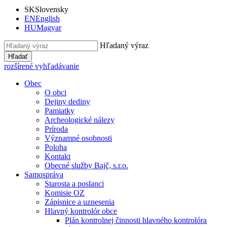
SK
Slovensky
EN
English
HU
Magyar
Hľadaný výraz
Hľadať
rozšírené vyhľadávanie
Obec
O obci
Dejiny dediny
Pamiatky
Archeologické nálezy
Príroda
Významné osobnosti
Poloha
Kontakt
Obecné služby Bajč, s.r.o.
Samospráva
Starosta a poslanci
Komisie OZ
Zápisnice a uznesenia
Hlavný kontrolór obce
Plán kontrolnej činnosti hlavného kontrolóra