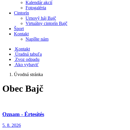
Kalendár akcií
Fotogaléria
Cintorín
Urnový háj Bajč
Virtuálny cintorín Bajč
Šport
Kontakt
Napíšte nám
Kontakt
Úradná tabuľa
Zvoz odpadu
Ako vybaviť
Úvodná stránka
Obec Bajč
Oznam - Értesítés
5. 8.
2026