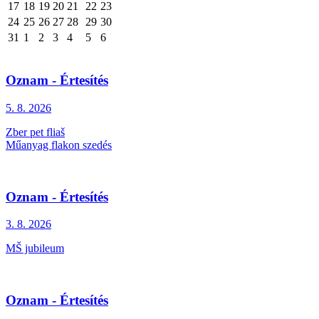
17
18
19
20
21
22
23
24
25
26
27
28
29
30
31
1
2
3
4
5
6
Oznam - Értesítés
5. 8.
2026
Zber pet fliaš
Műanyag flakon szedés
Oznam - Értesítés
3. 8.
2026
MŠ jubileum
Oznam - Értesítés