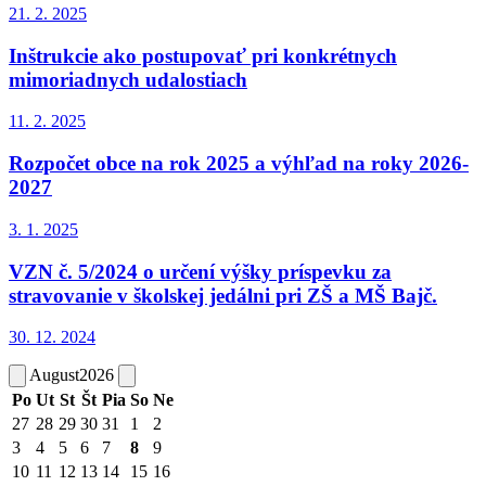
21. 2.
2025
Inštrukcie ako postupovať pri konkrétnych
mimoriadnych udalostiach
11. 2.
2025
Rozpočet obce na rok 2025 a výhľad na roky 2026-
2027
3. 1.
2025
VZN č. 5/2024 o určení výšky príspevku za
stravovanie v školskej jedálni pri ZŠ a MŠ Bajč.
30. 12.
2024
August
2026
Po
Ut
St
Št
Pia
So
Ne
27
28
29
30
31
1
2
3
4
5
6
7
8
9
10
11
12
13
14
15
16