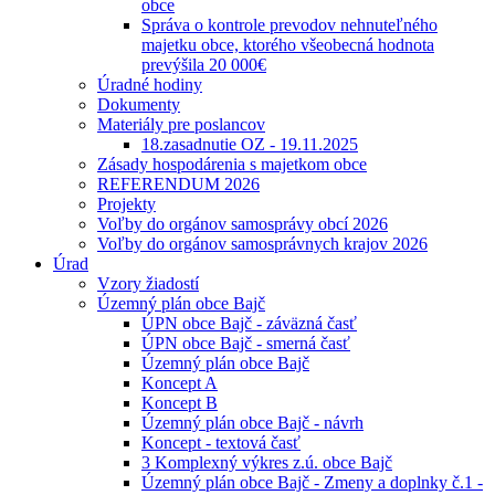
obce
Správa o kontrole prevodov nehnuteľného
majetku obce, ktorého všeobecná hodnota
prevýšila 20 000€
Úradné hodiny
Dokumenty
Materiály pre poslancov
18.zasadnutie OZ - 19.11.2025
Zásady hospodárenia s majetkom obce
REFERENDUM 2026
Projekty
Voľby do orgánov samosprávy obcí 2026
Voľby do orgánov samosprávnych krajov 2026
Úrad
Vzory žiadostí
Územný plán obce Bajč
ÚPN obce Bajč - záväzná časť
ÚPN obce Bajč - smerná časť
Územný plán obce Bajč
Koncept A
Koncept B
Územný plán obce Bajč - návrh
Koncept - textová časť
3 Komplexný výkres z.ú. obce Bajč
Územný plán obce Bajč - Zmeny a doplnky č.1 -