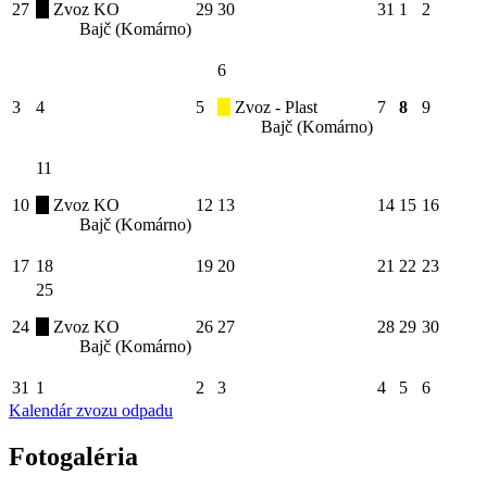
27
Zvoz KO
29
30
31
1
2
Bajč (Komárno)
6
3
4
5
Zvoz - Plast
7
8
9
Bajč (Komárno)
11
10
Zvoz KO
12
13
14
15
16
Bajč (Komárno)
17
18
19
20
21
22
23
25
24
Zvoz KO
26
27
28
29
30
Bajč (Komárno)
31
1
2
3
4
5
6
Kalendár zvozu odpadu
Fotogaléria