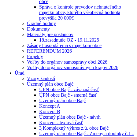
obce
Správa o kontrole prevodov nehnuteľného
majetku obce, ktorého všeobecná hodnota
prevýšila 20 000€
Úradné hodiny
Dokumenty
Materiály pre poslancov
18.zasadnutie OZ - 19.11.2025
Zásady hospodárenia s majetkom obce
REFERENDUM 2026
Projekty
Voľby do orgánov samosprávy obcí 2026
Voľby do orgánov samosprávnych krajov 2026
Úrad
Vzory žiadostí
Územný plán obce Bajč
ÚPN obce Bajč - záväzná časť
ÚPN obce Bajč - smerná časť
Územný plán obce Bajč
Koncept A
Koncept B
Územný plán obce Bajč - návrh
Koncept - textová časť
3 Komplexný výkres z.ú. obce Bajč
Územný plán obce Bajč - Zmeny a doplnky č.1 -