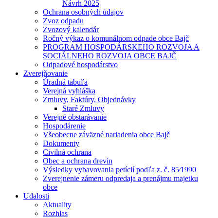
Návrh 2025
Ochrana osobných údajov
Zvoz odpadu
Zvozový kalendár
Ročný výkaz o komunálnom odpade obce Bajč
PROGRAM HOSPODÁRSKEHO ROZVOJA A
SOCIÁLNEHO ROZVOJA OBCE BAJČ
Odpadové hospodárstvo
Zverejňovanie
Úradná tabuľa
Verejná vyhláška
Zmluvy, Faktúry, Objednávky
Staré Zmluvy
Verejné obstarávanie
Hospodárenie
Všeobecne záväzné nariadenia obce Bajč
Dokumenty
Civilná ochrana
Obec a ochrana drevín
Výsledky vybavovania petícií podľa z. č. 85⁄1990
Zverejnenie zámeru odpredaja a prenájmu majetku
obce
Udalosti
Aktuality
Rozhlas