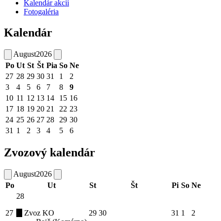
Kalendár akcií
Fotogaléria
Kalendár
August
2026
Po
Ut
St
Št
Pia
So
Ne
27
28
29
30
31
1
2
3
4
5
6
7
8
9
10
11
12
13
14
15
16
17
18
19
20
21
22
23
24
25
26
27
28
29
30
31
1
2
3
4
5
6
Zvozový kalendár
August
2026
Po
Ut
St
Št
Pi
So
Ne
28
27
Zvoz KO
29
30
31
1
2