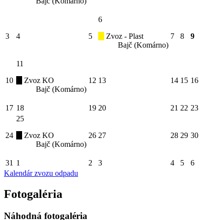
Bajč (Komárno)
6
3
4
5
Zvoz - Plast
7
8
9
Bajč (Komárno)
11
10
Zvoz KO
12
13
14
15
16
Bajč (Komárno)
17
18
19
20
21
22
23
25
24
Zvoz KO
26
27
28
29
30
Bajč (Komárno)
31
1
2
3
4
5
6
Kalendár zvozu odpadu
Fotogaléria
Náhodná fotogaléria