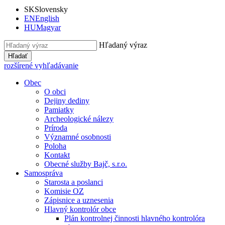
SK
Slovensky
EN
English
HU
Magyar
Hľadaný výraz
Hľadať
rozšírené vyhľadávanie
Obec
O obci
Dejiny dediny
Pamiatky
Archeologické nálezy
Príroda
Významné osobnosti
Poloha
Kontakt
Obecné služby Bajč, s.r.o.
Samospráva
Starosta a poslanci
Komisie OZ
Zápisnice a uznesenia
Hlavný kontrolór obce
Plán kontrolnej činnosti hlavného kontrolóra