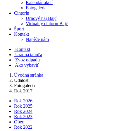
Kalendár akcií
Fotogaléria
Cintorín
Urnový háj Bajč
Virtuálny cintorín Bajč
Šport
Kontakt
Napíšte nám
Kontakt
Úradná tabuľa
Zvoz odpadu
Ako vybaviť
Úvodná stránka
Udalosti
Fotogaléria
Rok 2017
Rok 2026
Rok 2025
Rok 2024
Rok 2023
Obec
Rok 2022