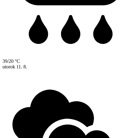
39/20 °C
utorok
11. 8.