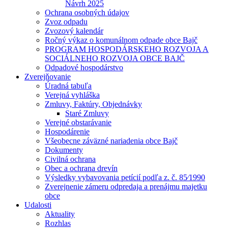
Návrh 2025
Ochrana osobných údajov
Zvoz odpadu
Zvozový kalendár
Ročný výkaz o komunálnom odpade obce Bajč
PROGRAM HOSPODÁRSKEHO ROZVOJA A
SOCIÁLNEHO ROZVOJA OBCE BAJČ
Odpadové hospodárstvo
Zverejňovanie
Úradná tabuľa
Verejná vyhláška
Zmluvy, Faktúry, Objednávky
Staré Zmluvy
Verejné obstarávanie
Hospodárenie
Všeobecne záväzné nariadenia obce Bajč
Dokumenty
Civilná ochrana
Obec a ochrana drevín
Výsledky vybavovania petícií podľa z. č. 85⁄1990
Zverejnenie zámeru odpredaja a prenájmu majetku
obce
Udalosti
Aktuality
Rozhlas