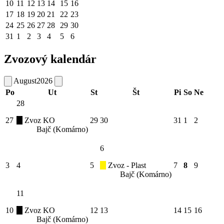
10
11
12
13
14
15
16
17
18
19
20
21
22
23
24
25
26
27
28
29
30
31
1
2
3
4
5
6
Zvozový kalendár
August
2026
Po
Ut
St
Št
Pi
So
Ne
28
27
Zvoz KO
29
30
31
1
2
Bajč (Komárno)
6
3
4
5
Zvoz - Plast
7
8
9
Bajč (Komárno)
11
10
Zvoz KO
12
13
14
15
16
Bajč (Komárno)