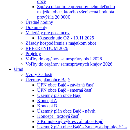
obce
Správa o kontrole prevodov nehnuteľného
majetku obce, ktorého všeobecná hodnota
prevýšila 20 000€
Úradné hodiny
Dokumenty
Materiály pre poslancov
18.zasadnutie OZ - 19.11.2025
Zásady hospodárenia s majetkom obce
REFERENDUM 2026
Projekty
Voľby do orgánov samosprávy obcí 2026
Voľby do orgánov samosprávnych krajov 2026
Úrad
Vzory žiadostí
Územný plán obce Bajč
ÚPN obce Bajč - záväzná časť
ÚPN obce Bajč - smerná časť
Územný plán obce Bajč
Koncept A
Koncept B
Územný plán obce Bajč - návrh
Koncept - textová časť
3 Komplexný výkres z.ú. obce Bajč
Územný plán obce Bajč - Zmeny a doplnky č.1 -