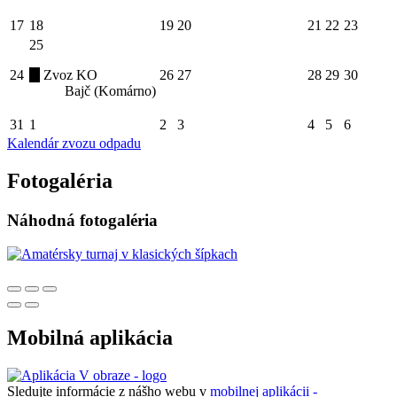
17
18
19
20
21
22
23
25
24
Zvoz KO
26
27
28
29
30
Bajč (Komárno)
31
1
2
3
4
5
6
Kalendár zvozu odpadu
Fotogaléria
Náhodná fotogaléria
Mobilná aplikácia
Sledujte informácie z nášho webu v
mobilnej aplikácii -