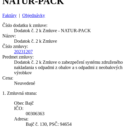
NATUR-PACK
Faktúry
|
Objednávky
Číslo dodatku k zmluve:
Dodatok č. 2 k Zmluve - NATUR-PACK
Názov:
Dodatok č. 2 k Zmluve
Číslo zmluvy:
20231207
Predmet zmluvy:
Dodatok č. 2 k Zmluve o zabezpečení systému združeného
nakladania s odpadmi z obalov a s odpadmi z neobalových
výrobkov
Cena:
Neuvedené
1. Zmluvná strana:
Obec Bajč
IČO:
00306363
Adresa:
Bajč č. 130, PSČ: 94654