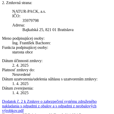
2. Zmluvná strana:
NATUR-PACK, a.s.
IČO:
35979798
Adresa:
Bajkalská 25, 821 01 Bratislava
Meno podpisujúcej osoby:
Ing. František Bachorec
Funkcia podpisujúcej osoby:
starosta obce
Dátum účinnosti zmluvy:
2. 4. 2025
Platnosť zmluvy do:
Neuvedené
Dátum uzatvorenia/udelenia súhlasu s uzatvorením zmluvy:
1. 4. 2025
Dátum zverejnenia:
1. 4. 2025
Dodatok č. 2 k Zmluve o zabezpečení systému združeného
nakladania s odpadmi z obalov a s odpadmi z neobalových
výrobkov.pdf