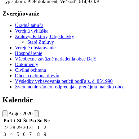
Typ súboru: PDF dokument, Veľkosť: 614,93 kB
Zverejňovanie
Úradná tabuľa
Verejná vyhláška
Zmluvy, Faktúry, Objednávky
Staré Zmluvy
Verejné obstarávanie
Hospodárenie
Všeobecne záväzné nariadenia obce Bajč
Dokumenty
Civilná ochrana
Obec a ochrana drevín
Výsledky vybavovania petícií podľa z. č. 85⁄1990
Zverejnenie zámeru odpredaja a prenájmu majetku obce
Kalendár
August
2026
Po
Ut
St
Št
Pia
So
Ne
27
28
29
30
31
1
2
3
4
5
6
7
8
9