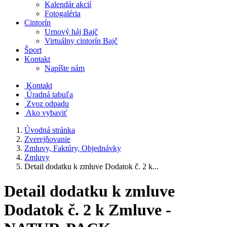
Kalendár akcií
Fotogaléria
Cintorín
Urnový háj Bajč
Virtuálny cintorín Bajč
Šport
Kontakt
Napíšte nám
Kontakt
Úradná tabuľa
Zvoz odpadu
Ako vybaviť
Úvodná stránka
Zverejňovanie
Zmluvy, Faktúry, Objednávky
Zmluvy
Detail dodatku k zmluve Dodatok č. 2 k...
Detail dodatku k zmluve
Dodatok č. 2 k Zmluve -