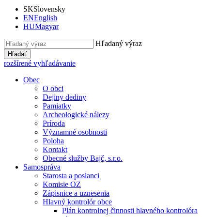
SK
Slovensky
EN
English
HU
Magyar
Hľadaný výraz
Hľadať
rozšírené vyhľadávanie
Obec
O obci
Dejiny dediny
Pamiatky
Archeologické nálezy
Príroda
Významné osobnosti
Poloha
Kontakt
Obecné služby Bajč, s.r.o.
Samospráva
Starosta a poslanci
Komisie OZ
Zápisnice a uznesenia
Hlavný kontrolór obce
Plán kontrolnej činnosti hlavného kontrolóra