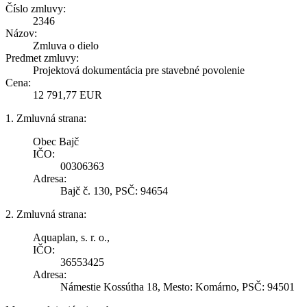
Číslo zmluvy:
2346
Názov:
Zmluva o dielo
Predmet zmluvy:
Projektová dokumentácia pre stavebné povolenie
Cena:
12 791,77 EUR
1. Zmluvná strana:
Obec Bajč
IČO:
00306363
Adresa:
Bajč č. 130, PSČ: 94654
2. Zmluvná strana:
Aquaplan, s. r. o.,
IČO:
36553425
Adresa:
Námestie Kossútha 18, Mesto: Komárno, PSČ: 94501