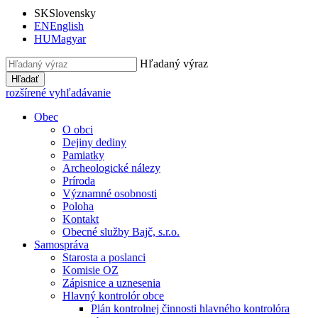
SK
Slovensky
EN
English
HU
Magyar
Hľadaný výraz
Hľadať
rozšírené vyhľadávanie
Obec
O obci
Dejiny dediny
Pamiatky
Archeologické nálezy
Príroda
Významné osobnosti
Poloha
Kontakt
Obecné služby Bajč, s.r.o.
Samospráva
Starosta a poslanci
Komisie OZ
Zápisnice a uznesenia
Hlavný kontrolór obce
Plán kontrolnej činnosti hlavného kontrolóra