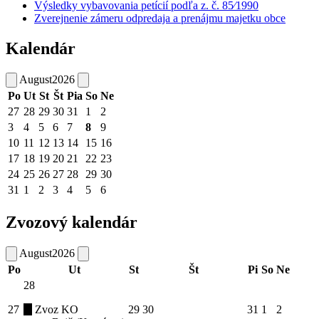
Výsledky vybavovania petícií podľa z. č. 85⁄1990
Zverejnenie zámeru odpredaja a prenájmu majetku obce
Kalendár
August
2026
Po
Ut
St
Št
Pia
So
Ne
27
28
29
30
31
1
2
3
4
5
6
7
8
9
10
11
12
13
14
15
16
17
18
19
20
21
22
23
24
25
26
27
28
29
30
31
1
2
3
4
5
6
Zvozový kalendár
August
2026
Po
Ut
St
Št
Pi
So
Ne
28
27
Zvoz KO
29
30
31
1
2