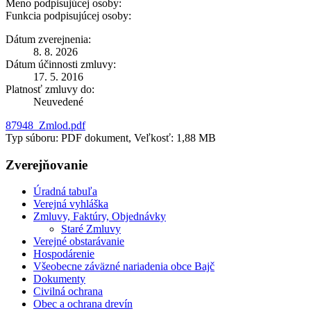
Meno podpisujúcej osoby:
Funkcia podpisujúcej osoby:
Dátum zverejnenia:
8. 8. 2026
Dátum účinnosti zmluvy:
17. 5. 2016
Platnosť zmluvy do:
Neuvedené
87948_Zmlod.pdf
Typ súboru: PDF dokument, Veľkosť: 1,88 MB
Zverejňovanie
Úradná tabuľa
Verejná vyhláška
Zmluvy, Faktúry, Objednávky
Staré Zmluvy
Verejné obstarávanie
Hospodárenie
Všeobecne záväzné nariadenia obce Bajč
Dokumenty
Civilná ochrana
Obec a ochrana drevín