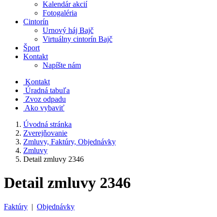
Kalendár akcií
Fotogaléria
Cintorín
Urnový háj Bajč
Virtuálny cintorín Bajč
Šport
Kontakt
Napíšte nám
Kontakt
Úradná tabuľa
Zvoz odpadu
Ako vybaviť
Úvodná stránka
Zverejňovanie
Zmluvy, Faktúry, Objednávky
Zmluvy
Detail zmluvy 2346
Detail zmluvy 2346
Faktúry
|
Objednávky