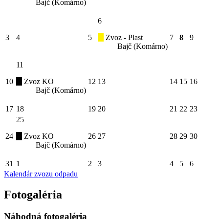
Bajč (Komárno)
6
3
4
5
Zvoz - Plast
7
8
9
Bajč (Komárno)
11
10
Zvoz KO
12
13
14
15
16
Bajč (Komárno)
17
18
19
20
21
22
23
25
24
Zvoz KO
26
27
28
29
30
Bajč (Komárno)
31
1
2
3
4
5
6
Kalendár zvozu odpadu
Fotogaléria
Náhodná fotogaléria