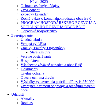
Návrh 2025
Ochrana osobných údajov
Zvoz odpadu
Zvozový kalendár
Ročný výkaz o komunálnom odpade obce Bajč
PROGRAM HOSPODÁRSKEHO ROZVOJA A
SOCIÁLNEHO ROZVOJA OBCE BAJČ
Odpadové hospodárstvo
Zverejňovanie
Úradná tabuľa
Verejná vyhláška
Zmluvy, Faktúry, Objednávky
Staré Zmluvy
Verejné obstarávanie
Hospodárenie
Všeobecne záväzné nariadenia obce Bajč
Dokumenty
Civilná ochrana
Obec a ochrana drevín
Výsledky vybavovania petícií podľa z. č. 85⁄1990
Zverejnenie zámeru odpredaja a prenájmu majetku
obce
Udalosti
Aktuality
Rozhlas