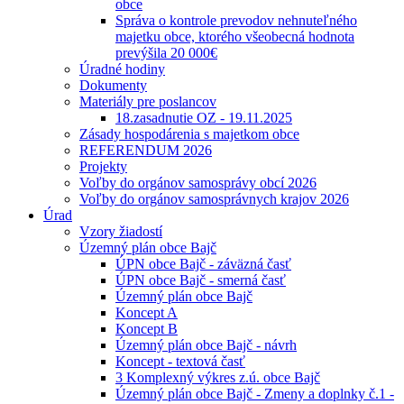
obce
Správa o kontrole prevodov nehnuteľného
majetku obce, ktorého všeobecná hodnota
prevýšila 20 000€
Úradné hodiny
Dokumenty
Materiály pre poslancov
18.zasadnutie OZ - 19.11.2025
Zásady hospodárenia s majetkom obce
REFERENDUM 2026
Projekty
Voľby do orgánov samosprávy obcí 2026
Voľby do orgánov samosprávnych krajov 2026
Úrad
Vzory žiadostí
Územný plán obce Bajč
ÚPN obce Bajč - záväzná časť
ÚPN obce Bajč - smerná časť
Územný plán obce Bajč
Koncept A
Koncept B
Územný plán obce Bajč - návrh
Koncept - textová časť
3 Komplexný výkres z.ú. obce Bajč
Územný plán obce Bajč - Zmeny a doplnky č.1 -