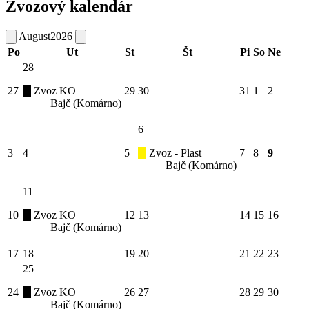
Zvozový kalendár
August
2026
Po
Ut
St
Št
Pi
So
Ne
28
27
Zvoz KO
29
30
31
1
2
Bajč (Komárno)
6
3
4
5
Zvoz - Plast
7
8
9
Bajč (Komárno)
11
10
Zvoz KO
12
13
14
15
16
Bajč (Komárno)
17
18
19
20
21
22
23
25
24
Zvoz KO
26
27
28
29
30
Bajč (Komárno)