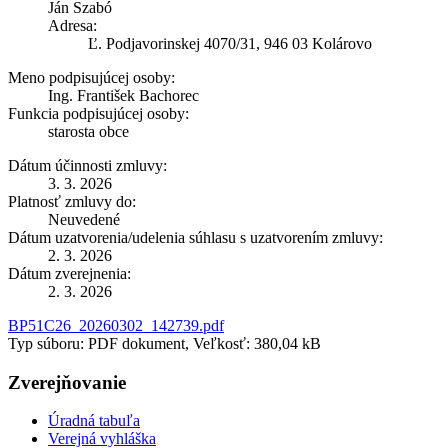
Ján Szabó
Adresa:
Ľ. Podjavorinskej 4070/31, 946 03 Kolárovo
Meno podpisujúcej osoby:
Ing. František Bachorec
Funkcia podpisujúcej osoby:
starosta obce
Dátum účinnosti zmluvy:
3. 3. 2026
Platnosť zmluvy do:
Neuvedené
Dátum uzatvorenia/udelenia súhlasu s uzatvorením zmluvy:
2. 3. 2026
Dátum zverejnenia:
2. 3. 2026
BP51C26_20260302_142739.pdf
Typ súboru: PDF dokument, Veľkosť: 380,04 kB
Zverejňovanie
Úradná tabuľa
Verejná vyhláška