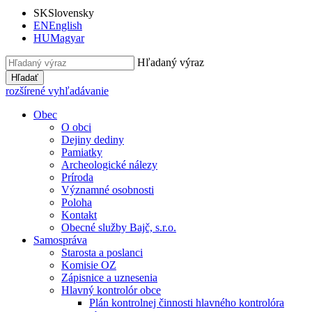
SK
Slovensky
EN
English
HU
Magyar
Hľadaný výraz
Hľadať
rozšírené vyhľadávanie
Obec
O obci
Dejiny dediny
Pamiatky
Archeologické nálezy
Príroda
Významné osobnosti
Poloha
Kontakt
Obecné služby Bajč, s.r.o.
Samospráva
Starosta a poslanci
Komisie OZ
Zápisnice a uznesenia
Hlavný kontrolór obce
Plán kontrolnej činnosti hlavného kontrolóra