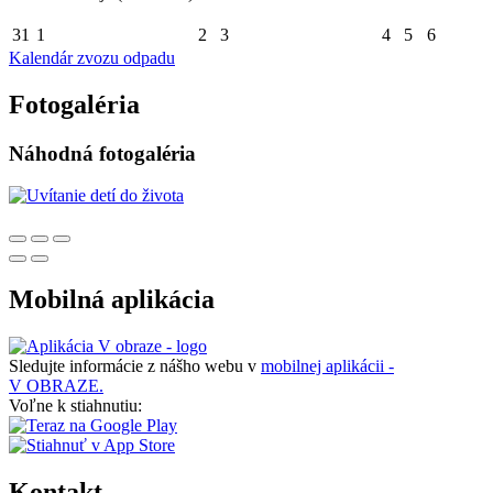
31
1
2
3
4
5
6
Kalendár zvozu odpadu
Fotogaléria
Náhodná fotogaléria
Mobilná aplikácia
Sledujte informácie z nášho webu v
mobilnej aplikácii -
V OBRAZE.
Voľne k stiahnutiu:
Kontakt