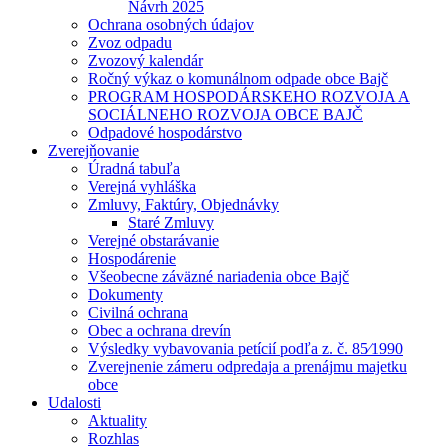
Návrh 2025
Ochrana osobných údajov
Zvoz odpadu
Zvozový kalendár
Ročný výkaz o komunálnom odpade obce Bajč
PROGRAM HOSPODÁRSKEHO ROZVOJA A
SOCIÁLNEHO ROZVOJA OBCE BAJČ
Odpadové hospodárstvo
Zverejňovanie
Úradná tabuľa
Verejná vyhláška
Zmluvy, Faktúry, Objednávky
Staré Zmluvy
Verejné obstarávanie
Hospodárenie
Všeobecne záväzné nariadenia obce Bajč
Dokumenty
Civilná ochrana
Obec a ochrana drevín
Výsledky vybavovania petícií podľa z. č. 85⁄1990
Zverejnenie zámeru odpredaja a prenájmu majetku
obce
Udalosti
Aktuality
Rozhlas