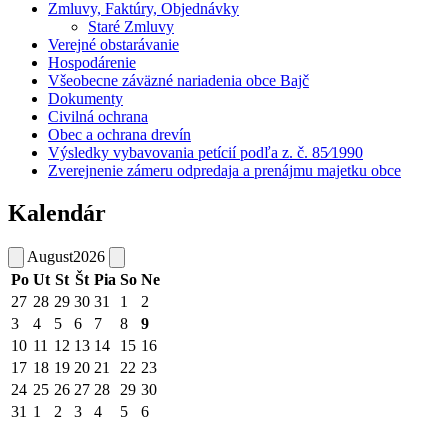
Zmluvy, Faktúry, Objednávky
Staré Zmluvy
Verejné obstarávanie
Hospodárenie
Všeobecne záväzné nariadenia obce Bajč
Dokumenty
Civilná ochrana
Obec a ochrana drevín
Výsledky vybavovania petícií podľa z. č. 85⁄1990
Zverejnenie zámeru odpredaja a prenájmu majetku obce
Kalendár
August
2026
Po
Ut
St
Št
Pia
So
Ne
27
28
29
30
31
1
2
3
4
5
6
7
8
9
10
11
12
13
14
15
16
17
18
19
20
21
22
23
24
25
26
27
28
29
30
31
1
2
3
4
5
6