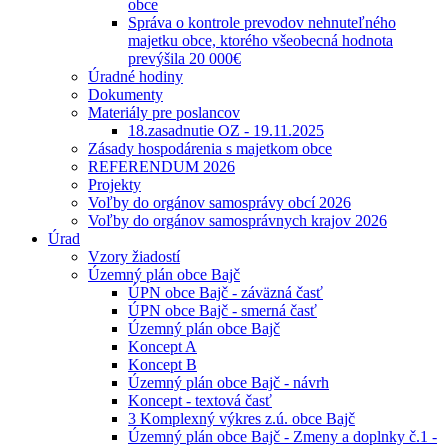
obce
Správa o kontrole prevodov nehnuteľného
majetku obce, ktorého všeobecná hodnota
prevýšila 20 000€
Úradné hodiny
Dokumenty
Materiály pre poslancov
18.zasadnutie OZ - 19.11.2025
Zásady hospodárenia s majetkom obce
REFERENDUM 2026
Projekty
Voľby do orgánov samosprávy obcí 2026
Voľby do orgánov samosprávnych krajov 2026
Úrad
Vzory žiadostí
Územný plán obce Bajč
ÚPN obce Bajč - záväzná časť
ÚPN obce Bajč - smerná časť
Územný plán obce Bajč
Koncept A
Koncept B
Územný plán obce Bajč - návrh
Koncept - textová časť
3 Komplexný výkres z.ú. obce Bajč
Územný plán obce Bajč - Zmeny a doplnky č.1 -