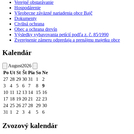
Verejné obstarávanie
Hospodárenie
Všeobecne záväzné nariadenia obce Bajč
Dokumenty
Civilná ochrana
Obec a ochrana drevín
Výsledky vybavovania petícií podľa z. č. 85⁄1990
Zverejnenie zámeru odpredaja a prenájmu majetku obce
Kalendár
August
2026
Po
Ut
St
Št
Pia
So
Ne
27
28
29
30
31
1
2
3
4
5
6
7
8
9
10
11
12
13
14
15
16
17
18
19
20
21
22
23
24
25
26
27
28
29
30
31
1
2
3
4
5
6
Zvozový kalendár