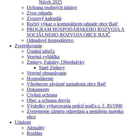
Návrh 2025
Ochrana osobných údajov
Zvoz odpadu
Zvozový kalendár
Ročný výkaz o komunálnom odpade obce Bajč
PROGRAM HOSPODÁRSKEHO ROZVOJA A
SOCIÁLNEHO ROZVOJA OBCE BAJČ
Odpadové hospodárstvo
Zverejňovanie
Úradná tabuľa
Verejná vyhláška
Zmluvy, Faktúry, Objednávky
Staré Zmluvy
Verejné obstarávanie
Hospodárenie
Všeobecne záväzné nariadenia obce Bajč
Dokumenty
Civilná ochrana
Obec a ochrana drevín
Výsledky vybavovania petícií podľa z. č. 85⁄1990
Zverejnenie zámeru odpredaja a prenájmu majetku
obce
Udalosti
Aktuality
Rozhlas