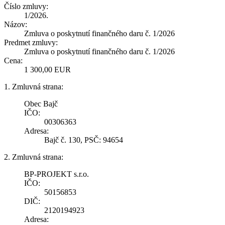
Číslo zmluvy:
1/2026.
Názov:
Zmluva o poskytnutí finančného daru č. 1/2026
Predmet zmluvy:
Zmluva o poskytnutí finančného daru č. 1/2026
Cena:
1 300,00 EUR
1. Zmluvná strana:
Obec Bajč
IČO:
00306363
Adresa:
Bajč č. 130, PSČ: 94654
2. Zmluvná strana:
BP-PROJEKT s.r.o.
IČO:
50156853
DIČ:
2120194923
Adresa: