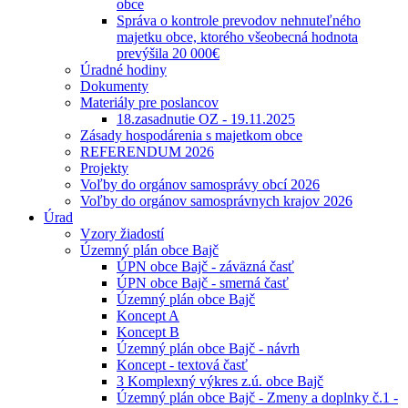
obce
Správa o kontrole prevodov nehnuteľného
majetku obce, ktorého všeobecná hodnota
prevýšila 20 000€
Úradné hodiny
Dokumenty
Materiály pre poslancov
18.zasadnutie OZ - 19.11.2025
Zásady hospodárenia s majetkom obce
REFERENDUM 2026
Projekty
Voľby do orgánov samosprávy obcí 2026
Voľby do orgánov samosprávnych krajov 2026
Úrad
Vzory žiadostí
Územný plán obce Bajč
ÚPN obce Bajč - záväzná časť
ÚPN obce Bajč - smerná časť
Územný plán obce Bajč
Koncept A
Koncept B
Územný plán obce Bajč - návrh
Koncept - textová časť
3 Komplexný výkres z.ú. obce Bajč
Územný plán obce Bajč - Zmeny a doplnky č.1 -