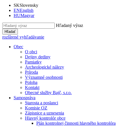
SK
Slovensky
EN
English
HU
Magyar
Hľadaný výraz
Hľadať
rozšírené vyhľadávanie
Obec
O obci
Dejiny dediny
Pamiatky
Archeologické nálezy
Príroda
Významné osobnosti
Poloha
Kontakt
Obecné služby Bajč, s.r.o.
Samospráva
Starosta a poslanci
Komisie OZ
Zápisnice a uznesenia
Hlavný kontrolór obce
Plán kontrolnej činnosti hlavného kontrolóra