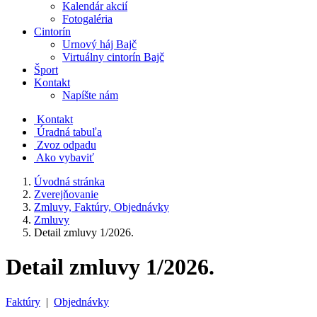
Kalendár akcií
Fotogaléria
Cintorín
Urnový háj Bajč
Virtuálny cintorín Bajč
Šport
Kontakt
Napíšte nám
Kontakt
Úradná tabuľa
Zvoz odpadu
Ako vybaviť
Úvodná stránka
Zverejňovanie
Zmluvy, Faktúry, Objednávky
Zmluvy
Detail zmluvy 1/2026.
Detail zmluvy 1/2026.
Faktúry
|
Objednávky