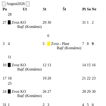
August
2026
Po
Ut
St
Št
Pi
So
Ne
28
27
Zvoz KO
29
30
31
1
2
Bajč (Komárno)
6
3
4
5
Zvoz - Plast
7
8
9
Bajč (Komárno)
11
10
Zvoz KO
12
13
14
15
16
Bajč (Komárno)
17
18
19
20
21
22
23
25
24
Zvoz KO
26
27
28
29
30
Bajč (Komárno)
31
1
2
3
4
5
6