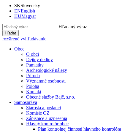
SK
Slovensky
EN
English
HU
Magyar
Hľadaný výraz
Hľadať
rozšírené vyhľadávanie
Obec
O obci
Dejiny dediny
Pamiatky
Archeologické nálezy
Príroda
Významné osobnosti
Poloha
Kontakt
Obecné služby Bajč, s.r.o.
Samospráva
Starosta a poslanci
Komisie OZ
Zápisnice a uznesenia
Hlavný kontrolór obce
Plán kontrolnej činnosti hlavného kontrolóra