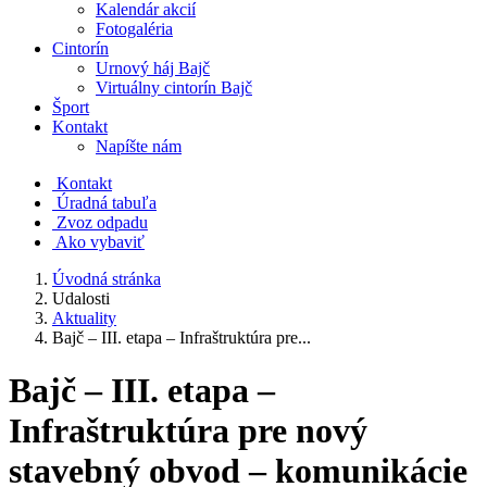
Kalendár akcií
Fotogaléria
Cintorín
Urnový háj Bajč
Virtuálny cintorín Bajč
Šport
Kontakt
Napíšte nám
Kontakt
Úradná tabuľa
Zvoz odpadu
Ako vybaviť
Úvodná stránka
Udalosti
Aktuality
Bajč – III. etapa – Infraštruktúra pre...
Bajč – III. etapa –
Infraštruktúra pre nový
stavebný obvod – komunikácie