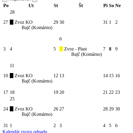
Po
Ut
St
Št
Pi
So
Ne
28
27
Zvoz KO
29
30
31
1
2
Bajč (Komárno)
6
3
4
5
Zvoz - Plast
7
8
9
Bajč (Komárno)
11
10
Zvoz KO
12
13
14
15
16
Bajč (Komárno)
17
18
19
20
21
22
23
25
24
Zvoz KO
26
27
28
29
30
Bajč (Komárno)
31
1
2
3
4
5
6
Kalendár zvozu odpadu