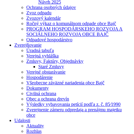
Návrh 2025
Ochrana osobných údajov
Zvoz odpadu
Zvozový kalendár
Ročný výkaz o komunálnom odpade obce Bajč
PROGRAM HOSPODÁRSKEHO ROZVOJA A
SOCIÁLNEHO ROZVOJA OBCE BAJČ
Odpadové hospodárstvo
Zverejňovanie
Úradná tabuľa
Verejná vyhláška
Zmluvy, Faktúry, Objednávky
Staré Zmluvy
Verejné obstarávanie
Hospodárenie
Všeobecne záväzné nariadenia obce Bajč
Dokumenty
Civilná ochrana
Obec a ochrana drevín
Výsledky vybavovania petícií podľa z. č. 85⁄1990
Zverejnenie zámeru odpredaja a prenájmu majetku
obce
Udalosti
Aktuality
Rozhlas