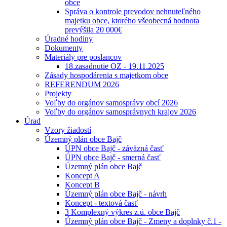
obce
Správa o kontrole prevodov nehnuteľného
majetku obce, ktorého všeobecná hodnota
prevýšila 20 000€
Úradné hodiny
Dokumenty
Materiály pre poslancov
18.zasadnutie OZ - 19.11.2025
Zásady hospodárenia s majetkom obce
REFERENDUM 2026
Projekty
Voľby do orgánov samosprávy obcí 2026
Voľby do orgánov samosprávnych krajov 2026
Úrad
Vzory žiadostí
Územný plán obce Bajč
ÚPN obce Bajč - záväzná časť
ÚPN obce Bajč - smerná časť
Územný plán obce Bajč
Koncept A
Koncept B
Územný plán obce Bajč - návrh
Koncept - textová časť
3 Komplexný výkres z.ú. obce Bajč
Územný plán obce Bajč - Zmeny a doplnky č.1 -